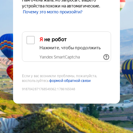
Нам очень жаль, но запросы с вашего
устройства похожи на автоматические.
Почему это могло произойти?
Я не робот
Нажмите, чтобы продолжить
Yandex SmartCaptcha
Если у вас возникли проблемы, пожалуйста,
воспользуйтесь
формой обратной связи
9187042871768549362
:
1786165048