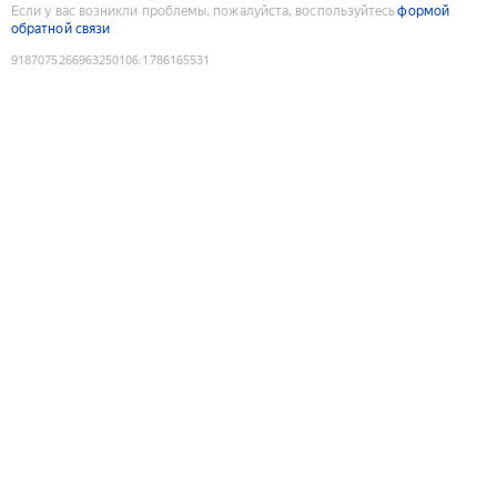
Если у вас возникли проблемы, пожалуйста, воспользуйтесь
формой
обратной связи
9187075266963250106
:
1786165531