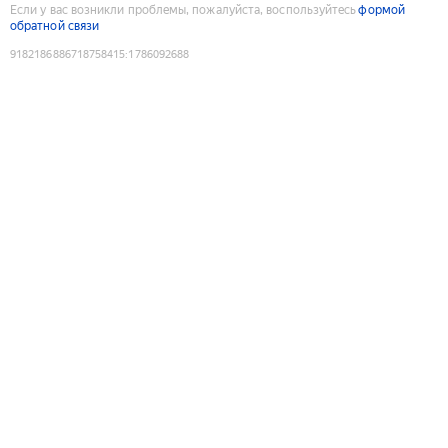
Если у вас возникли проблемы, пожалуйста, воспользуйтесь
формой
обратной связи
9182186886718758415
:
1786092688