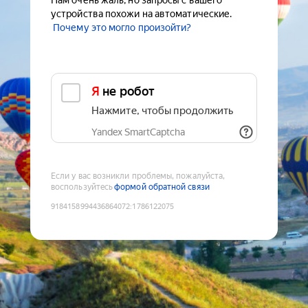
Нам очень жаль, но запросы с вашего
устройства похожи на автоматические.
Почему это могло произойти?
Я не робот
Нажмите, чтобы продолжить
Yandex SmartCaptcha
Если у вас возникли проблемы, пожалуйста,
воспользуйтесь
формой обратной связи
9184158994436864072
:
1786122075