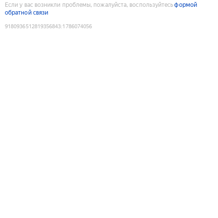
Если у вас возникли проблемы, пожалуйста, воспользуйтесь
формой
обратной связи
9180936512819356843
:
1786074056