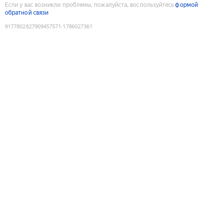
Если у вас возникли проблемы, пожалуйста, воспользуйтесь
формой
обратной связи
9177802827909457571
:
1786027361