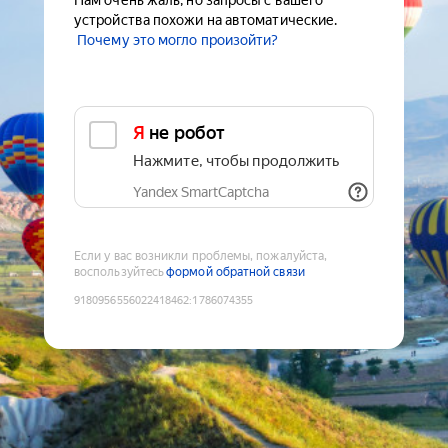
Нам очень жаль, но запросы с вашего
устройства похожи на автоматические.
Почему это могло произойти?
Я не робот
Нажмите, чтобы продолжить
Yandex SmartCaptcha
Если у вас возникли проблемы, пожалуйста,
воспользуйтесь
формой обратной связи
9180956556022418462
:
1786074355