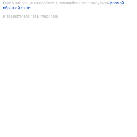
Если у вас возникли проблемы, пожалуйста, воспользуйтесь
формой
обратной связи
9192348570160911691
:
1786244109