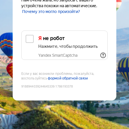
Нам очень жаль, но запросы с вашего
устройства похожи на автоматические.
Почему это могло произойти?
Я не робот
Нажмите, чтобы продолжить
Yandex SmartCaptcha
Если у вас возникли проблемы, пожалуйста,
воспользуйтесь
формой обратной связи
9188944039244645339
:
1786193378