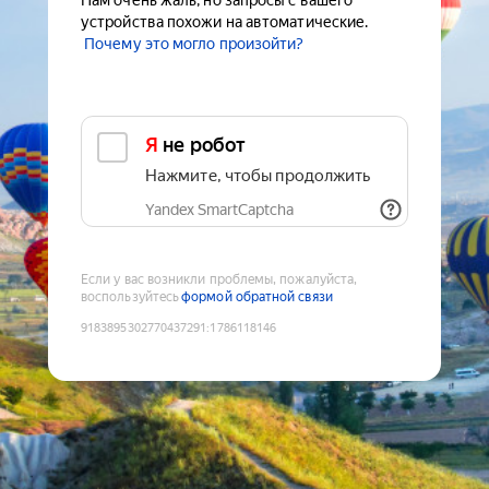
Нам очень жаль, но запросы с вашего
устройства похожи на автоматические.
Почему это могло произойти?
Я не робот
Нажмите, чтобы продолжить
Yandex SmartCaptcha
Если у вас возникли проблемы, пожалуйста,
воспользуйтесь
формой обратной связи
9183895302770437291
:
1786118146