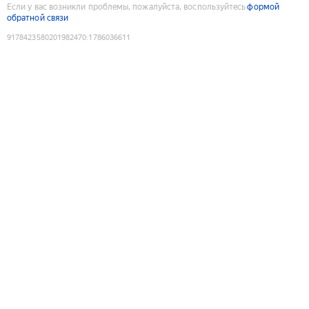
Если у вас возникли проблемы, пожалуйста, воспользуйтесь
формой
обратной связи
9178423580201982470
:
1786036611