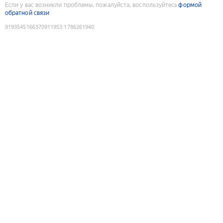
Если у вас возникли проблемы, пожалуйста, воспользуйтесь
формой
обратной связи
9193545166370911953
:
1786261940