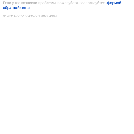
Если у вас возникли проблемы, пожалуйста, воспользуйтесь
формой
обратной связи
9178314773515643572
:
1786034989