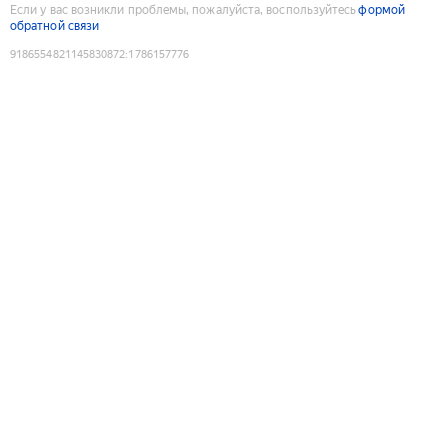
Если у вас возникли проблемы, пожалуйста, воспользуйтесь
формой
обратной связи
9186554821145830872
:
1786157776