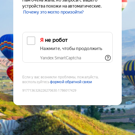
Нам очень жаль, но запросы с вашего
устройства похожи на автоматические.
Почему это могло произойти?
Я не робот
Нажмите, чтобы продолжить
Yandex SmartCaptcha
Если у вас возникли проблемы, пожалуйста,
воспользуйтесь
формой обратной связи
9177136326226270630
:
1786017429