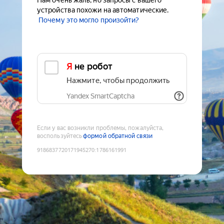
Нам очень жаль, но запросы с вашего
устройства похожи на автоматические.
Почему это могло произойти?
Я не робот
Нажмите, чтобы продолжить
Yandex SmartCaptcha
Если у вас возникли проблемы, пожалуйста,
воспользуйтесь
формой обратной связи
9186837720171945270
:
1786161991