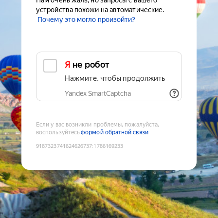
Нам очень жаль, но запросы с вашего
устройства похожи на автоматические.
Почему это могло произойти?
Я не робот
Нажмите, чтобы продолжить
Yandex SmartCaptcha
Если у вас возникли проблемы, пожалуйста,
воспользуйтесь
формой обратной связи
9187323741624626737
:
1786169233