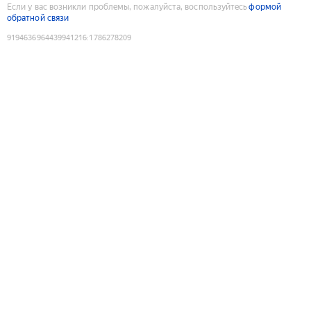
Если у вас возникли проблемы, пожалуйста, воспользуйтесь
формой
обратной связи
9194636964439941216
:
1786278209