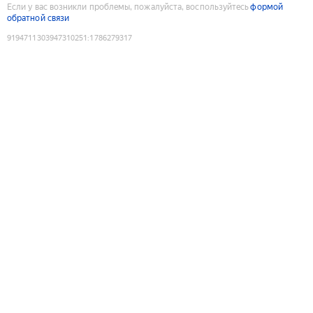
Если у вас возникли проблемы, пожалуйста, воспользуйтесь
формой
обратной связи
9194711303947310251
:
1786279317