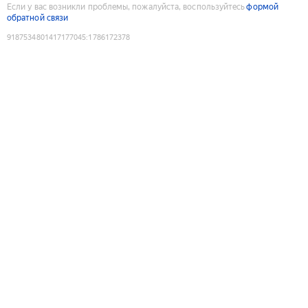
Если у вас возникли проблемы, пожалуйста, воспользуйтесь
формой
обратной связи
9187534801417177045
:
1786172378