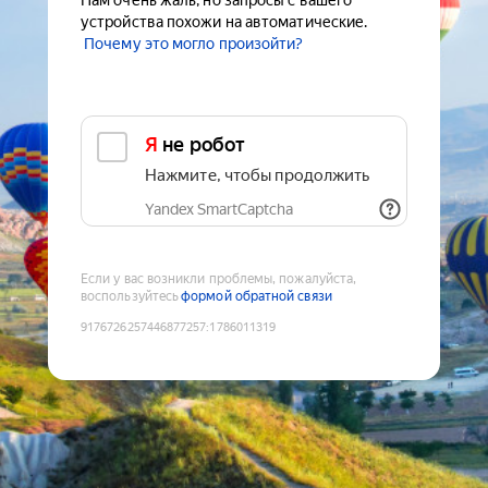
Нам очень жаль, но запросы с вашего
устройства похожи на автоматические.
Почему это могло произойти?
Я не робот
Нажмите, чтобы продолжить
Yandex SmartCaptcha
Если у вас возникли проблемы, пожалуйста,
воспользуйтесь
формой обратной связи
9176726257446877257
:
1786011319