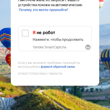
Нам очень жаль, но запросы с вашего
устройства похожи на автоматические.
Почему это могло произойти?
Я не робот
Нажмите, чтобы продолжить
Yandex SmartCaptcha
Если у вас возникли проблемы, пожалуйста,
воспользуйтесь
формой обратной связи
9178257727825278424
:
1786034139