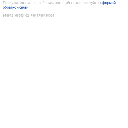
Если у вас возникли проблемы, пожалуйста, воспользуйтесь
формой
обратной связи
9188721665834624746
:
1786190064