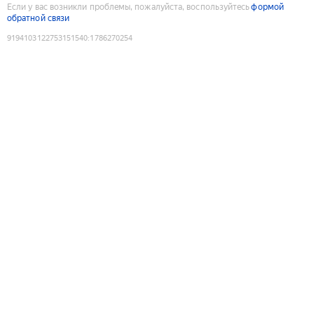
Если у вас возникли проблемы, пожалуйста, воспользуйтесь
формой
обратной связи
9194103122753151540
:
1786270254