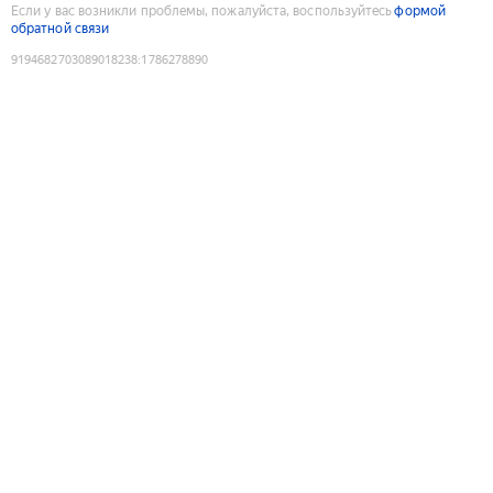
Если у вас возникли проблемы, пожалуйста, воспользуйтесь
формой
обратной связи
9194682703089018238
:
1786278890