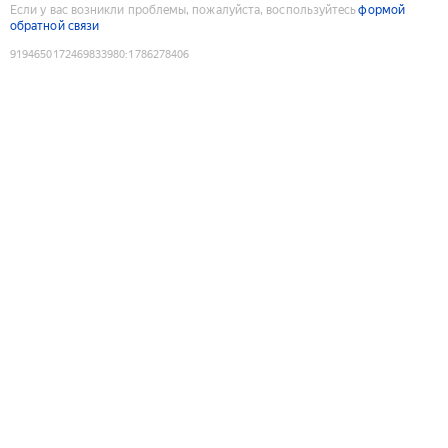
Если у вас возникли проблемы, пожалуйста, воспользуйтесь
формой
обратной связи
9194650172469833980
:
1786278406