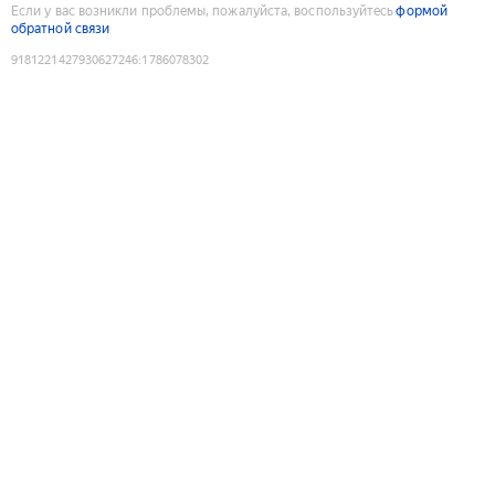
Если у вас возникли проблемы, пожалуйста, воспользуйтесь
формой
обратной связи
9181221427930627246
:
1786078302