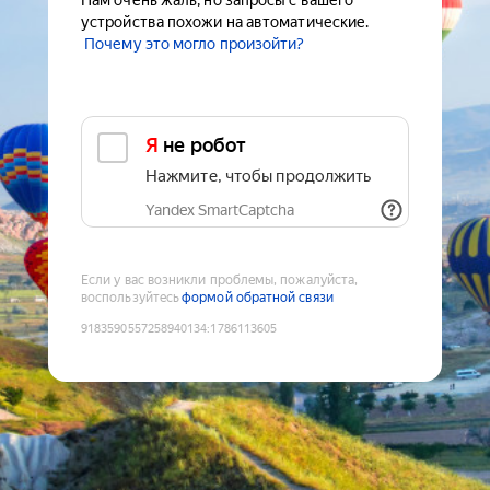
Нам очень жаль, но запросы с вашего
устройства похожи на автоматические.
Почему это могло произойти?
Я не робот
Нажмите, чтобы продолжить
Yandex SmartCaptcha
Если у вас возникли проблемы, пожалуйста,
воспользуйтесь
формой обратной связи
9183590557258940134
:
1786113605