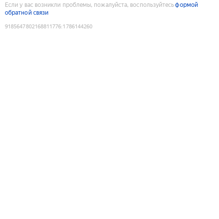
Если у вас возникли проблемы, пожалуйста, воспользуйтесь
формой
обратной связи
9185647802168811776
:
1786144260