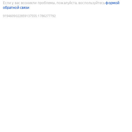
Если у вас возникли проблемы, пожалуйста, воспользуйтесь
формой
обратной связи
9194609022859137555
:
1786277792