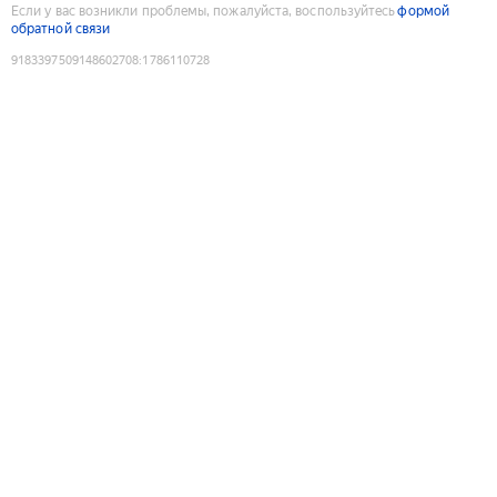
Если у вас возникли проблемы, пожалуйста, воспользуйтесь
формой
обратной связи
9183397509148602708
:
1786110728