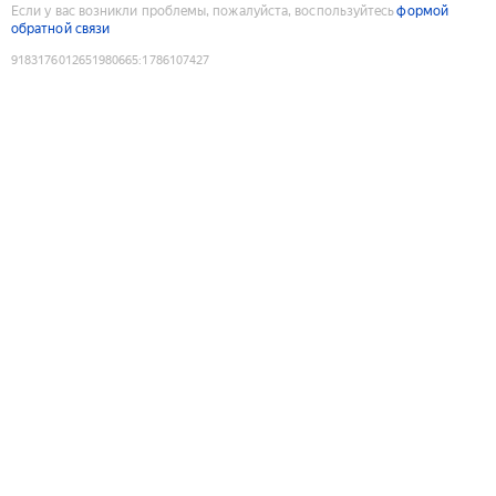
Если у вас возникли проблемы, пожалуйста, воспользуйтесь
формой
обратной связи
9183176012651980665
:
1786107427