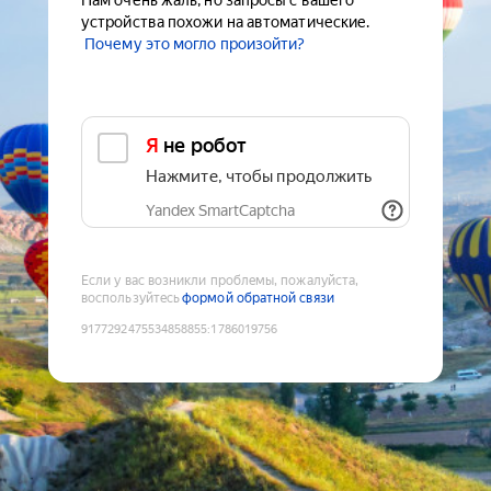
Нам очень жаль, но запросы с вашего
устройства похожи на автоматические.
Почему это могло произойти?
Я не робот
Нажмите, чтобы продолжить
Yandex SmartCaptcha
Если у вас возникли проблемы, пожалуйста,
воспользуйтесь
формой обратной связи
9177292475534858855
:
1786019756