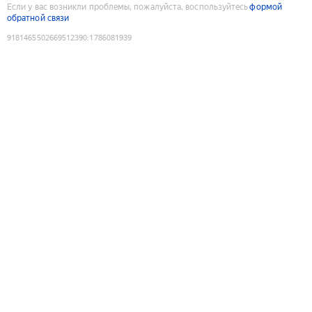
Если у вас возникли проблемы, пожалуйста, воспользуйтесь
формой
обратной связи
9181465502669512390
:
1786081939