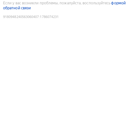
Если у вас возникли проблемы, пожалуйста, воспользуйтесь
формой
обратной связи
9180948240563060407
:
1786074231