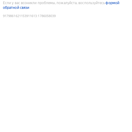
Если у вас возникли проблемы, пожалуйста, воспользуйтесь
формой
обратной связи
9179861621153911613
:
1786058039