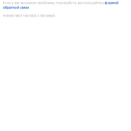
Если у вас возникли проблемы, пожалуйста, воспользуйтесь
формой
обратной связи
9189361983114973835
:
1786199605