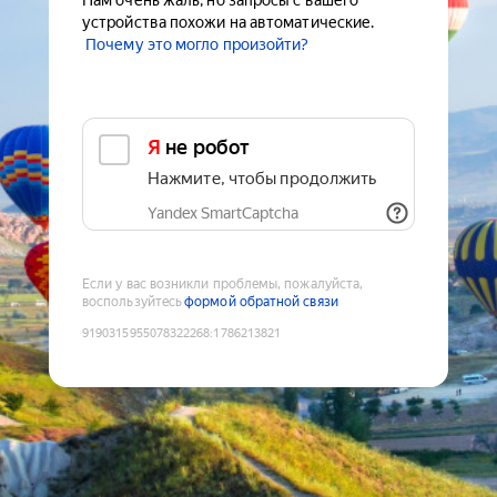
Нам очень жаль, но запросы с вашего
устройства похожи на автоматические.
Почему это могло произойти?
Я не робот
Нажмите, чтобы продолжить
Yandex SmartCaptcha
Если у вас возникли проблемы, пожалуйста,
воспользуйтесь
формой обратной связи
9190315955078322268
:
1786213821