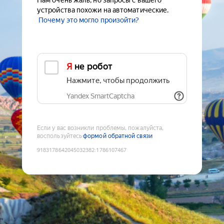
Нам очень жаль, но запросы с вашего
устройства похожи на автоматические.
Почему это могло произойти?
Я не робот
Нажмите, чтобы продолжить
Yandex SmartCaptcha
Если у вас возникли проблемы, пожалуйста,
воспользуйтесь
формой обратной связи
9183178642045032382
:
1786107467