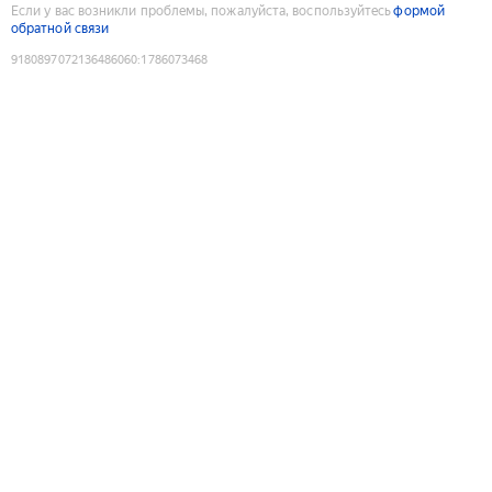
Если у вас возникли проблемы, пожалуйста, воспользуйтесь
формой
обратной связи
9180897072136486060
:
1786073468