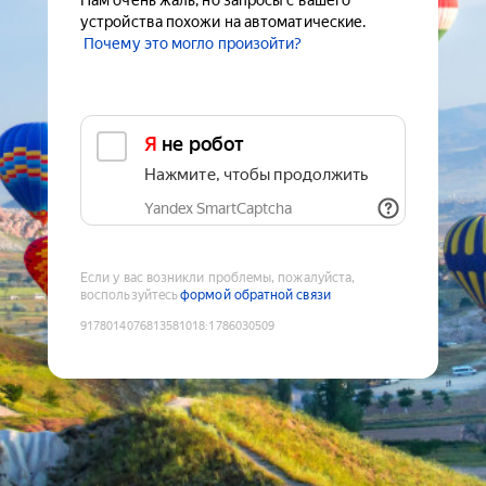
Нам очень жаль, но запросы с вашего
устройства похожи на автоматические.
Почему это могло произойти?
Я не робот
Нажмите, чтобы продолжить
Yandex SmartCaptcha
Если у вас возникли проблемы, пожалуйста,
воспользуйтесь
формой обратной связи
9178014076813581018
:
1786030509