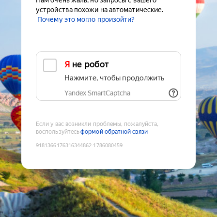
Нам очень жаль, но запросы с вашего
устройства похожи на автоматические.
Почему это могло произойти?
Я не робот
Нажмите, чтобы продолжить
Yandex SmartCaptcha
Если у вас возникли проблемы, пожалуйста,
воспользуйтесь
формой обратной связи
9181366176316344862
:
1786080459