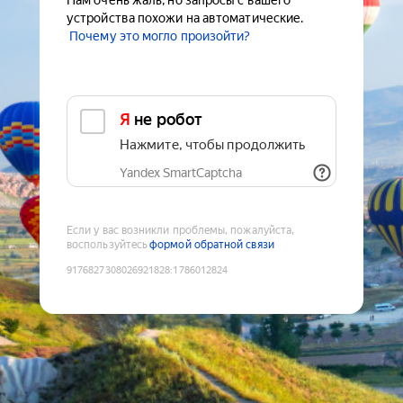
Нам очень жаль, но запросы с вашего
устройства похожи на автоматические.
Почему это могло произойти?
Я не робот
Нажмите, чтобы продолжить
Yandex SmartCaptcha
Если у вас возникли проблемы, пожалуйста,
воспользуйтесь
формой обратной связи
9176827308026921828
:
1786012824