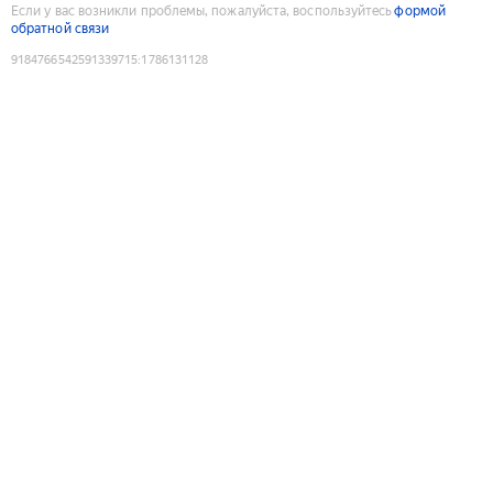
Если у вас возникли проблемы, пожалуйста, воспользуйтесь
формой
обратной связи
9184766542591339715
:
1786131128