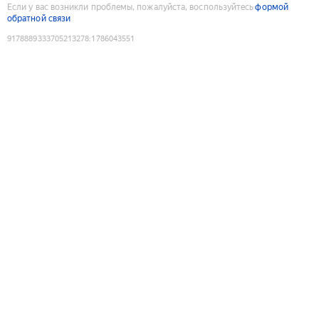
Если у вас возникли проблемы, пожалуйста, воспользуйтесь
формой
обратной связи
9178889333705213278
:
1786043551