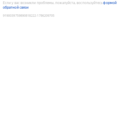
Если у вас возникли проблемы, пожалуйста, воспользуйтесь
формой
обратной связи
9190039759890818222
:
1786209705