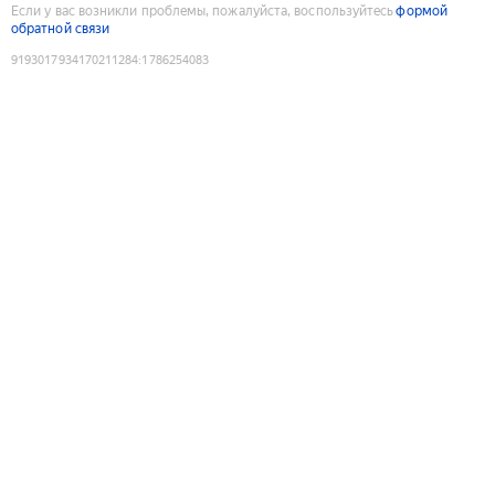
Если у вас возникли проблемы, пожалуйста, воспользуйтесь
формой
обратной связи
9193017934170211284
:
1786254083