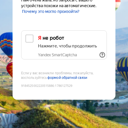
Нам очень жаль, но запросы с вашего
устройства похожи на автоматические.
Почему это могло произойти?
Я не робот
Нажмите, чтобы продолжить
Yandex SmartCaptcha
Если у вас возникли проблемы, пожалуйста,
воспользуйтесь
формой обратной связи
9184525002220515886
:
1786127529