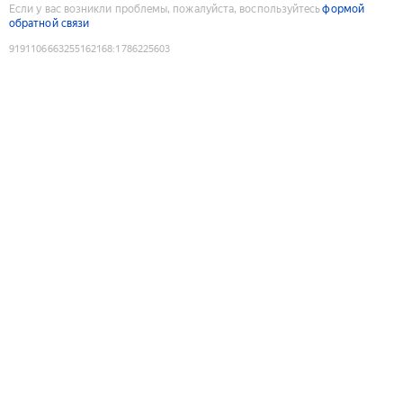
Если у вас возникли проблемы, пожалуйста, воспользуйтесь
формой
обратной связи
9191106663255162168
:
1786225603