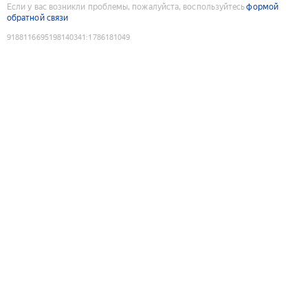
Если у вас возникли проблемы, пожалуйста, воспользуйтесь
формой
обратной связи
9188116695198140341
:
1786181049